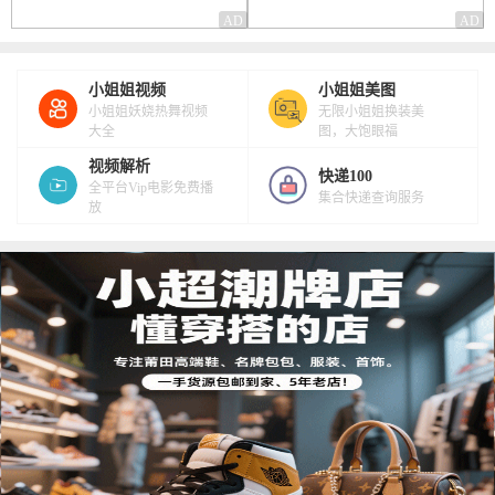
小姐姐视频
小姐姐美图
小姐姐妖娆热舞视频
无限小姐姐换装美
大全
图，大饱眼福
视频解析
快递100
全平台Vip电影免费播
集合快递查询服务
放