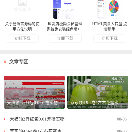
关于易语言源码的使
理发店极简会员管理
HTML美食大转盘 点
用方法说明
系统免安装绿色版+源
餐助手
码
立即下载
立即下载
立即下载
文章专区
天猫领2亓红包0.01亓撸实物
京东领4.9-4卷1左右花露水
天猫领2亓红包0.01亓撸实物
08-03
京东领4.9-4卷1左右花露水
08-03