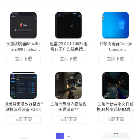
火狐浏览器Mozilla
迅雷(25.0.91.1602) 迅
谷歌浏览器Google
tete009 Firefox
雷17无广告绿色精简
Chrome
v153.0.3 便携版
版
v151.0.7922.76绿色
立即下载
立即下载
立即下载
便携版
风灵月影修改器整合*
三角洲热能人物透视
三角洲新赛季文件替
单机游戏必备 V2.0.0
子弹追踪**
换,环境变暗搭配滤镜
使用
立即下载
立即下载
立即下载