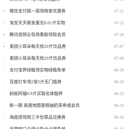
微信支付摇一摇领商家优惠券
07-21
淘宝天天砸金蛋兑0.01亓实物
07-21
腾讯视频云包场看剧领取会员
07-20
美团小耳朵每天抢20亓饮品券
07-07
美团小耳朵每天抢20亓饮品券
07-06
支付宝养绿植领实物绿植免单
06-29
百度打车领2张5亓无门槛券
06-29
蚂蚁阿福9.9亓买联名体脂秤
06-25
新一期 高德地图里程抽奶茶券或会员
06-23
海底捞领周三半份菜品兑换券
06-16