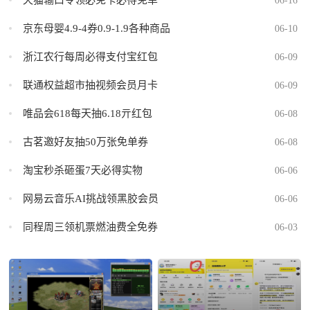
天猫输口令领必免卡必得免单
06-16
京东母婴4.9-4券0.9-1.9各种商品
06-10
浙江农行每周必得支付宝红包
06-09
联通权益超市抽视频会员月卡
06-09
唯品会618每天抽6.18亓红包
06-08
古茗邀好友抽50万张免单券
06-08
淘宝秒杀砸蛋7天必得实物
06-06
网易云音乐AI挑战领黑胶会员
06-06
同程周三领机票燃油费全免券
06-03