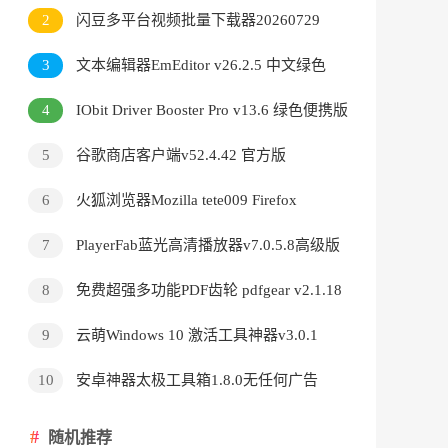
v3.9.24.5378直装版
2
闪豆多平台视频批量下载器20260729
3
文本编辑器EmEditor v26.2.5 中文绿色
版
4
IObit Driver Booster Pro v13.6 绿色便携版
5
谷歌商店客户端v52.4.42 官方版
6
火狐浏览器Mozilla tete009 Firefox
v153.0.3 便携版
7
PlayerFab蓝光高清播放器v7.0.5.8高级版
8
免费超强多功能PDF齿轮 pdfgear v2.1.18
9
云萌Windows 10 激活工具神器v3.0.1
10
安卓神器太极工具箱1.8.0无任何广告
随机推荐