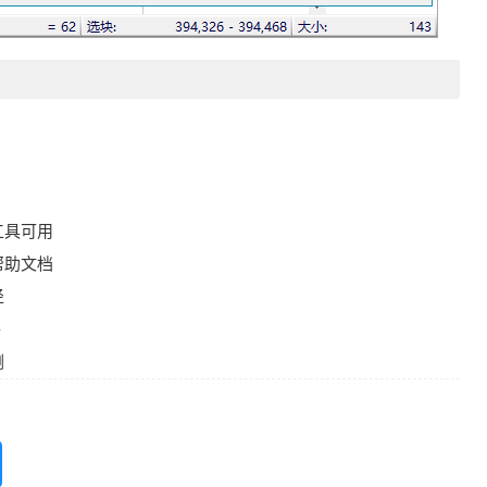
工具可用
帮助文档
径
件
删