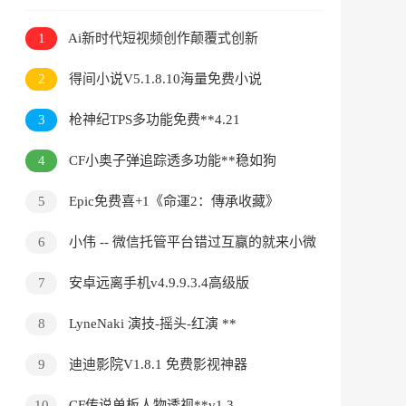
1
Ai新时代短视频创作颠覆式创新
2
得间小说V5.1.8.10海量免费小说
3
枪神纪TPS多功能免费**4.21
4
CF小奥子弹追踪透多功能**稳如狗
5
Epic免费喜+1《命運2：傳承收藏》
6
小伟 -- 微信托管平台错过互赢的就来小微
吧
7
安卓远离手机v4.9.9.3.4高级版
8
LyneNaki 演技-摇头-红演 **
9
迪迪影院V1.8.1 免费影视神器
10
CF传说单板人物透视**v1.3