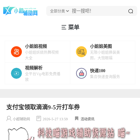
菜单
小姐姐视频
小姐姐美图
小姐姐妖娆热舞视频
无限小姐姐换装美
大全
图，大饱眼福
视频解析
快递100
全平台Vip电影免费播
集合快递查询服务
放
支付宝领取滴滴9-5亓打车券
小超辅助网
2026-5-27 13:59
活动资讯