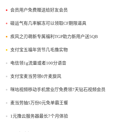
会员用户免费赠送给好友会员
碰运气有几率解冻可以领取CF期限道具
疾风之刃萌新专属福利TGP助力新用户送5QB
支付宝五福年货节几毛撸实物
电信领1g流量或者100分语音
支付宝麦当劳领0亓麦旋风
咪咕视频移动手机营业厅免费领7天钻石视频会员
麦当劳抽5万份0元免单霸王餐
1元撸云服务器最长7个月体验