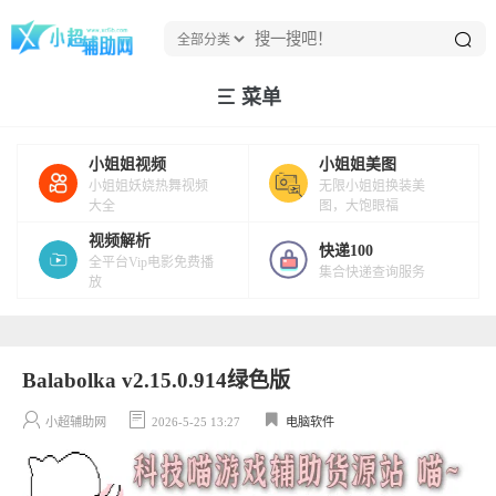
菜单
小姐姐视频
小姐姐美图
小姐姐妖娆热舞视频
无限小姐姐换装美
大全
图，大饱眼福
视频解析
快递100
全平台Vip电影免费播
集合快递查询服务
放
Balabolka v2.15.0.914绿色版
小超辅助网
2026-5-25 13:27
电脑软件