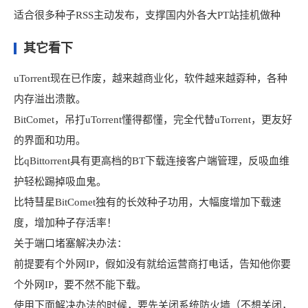
适合很多种子RSS主动发布，支撑国内外各大PT站挂机做种
其它看下
uTorrent现在已作废，越来越商业化，软件越来越孬种，各种
内存溢出溃散。
BitComet，吊打uTorrent懂得都懂，完全代替uTorrent，更友好
的界面和功用。
比qBittorrent具有更高档的BT下载连接客户端管理，反吸血维
护轻松踢掉吸血鬼。
比特彗星BitComet独有的长效种子功用，大幅度增加下载速
度，增加种子存活率！
关于端口堵塞解决办法：
前提要有个外网IP，假如没有就给运营商打电话，告知他你要
个外网IP，要不然不能下载。
使用下面解决办法的时候，要先关闭系统防火墙（不想关闭，