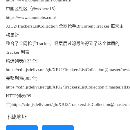
https://www.cometforums.com/staff/
中国区社区（@wxhere15）
https://www.cometbbs.com/
XIU2/TrackersListCollection 全网抢手BitTorrent Tracker 每天主
动更新
整合了全网抢手Tracker，经层层过滤最终得到了这个优质的
Tracker 列表
精选列表(123个)
https://cdn.jsdelivr.net/gh/XIU2/TrackersListCollection@master/best.
完整列表(305个)
https://cdn.jsdelivr.net/gh/XIU2/TrackersListCollection@master/all.tx
HTTP列表(99
个)https://cdn.jsdelivr.net/gh/XIU2/TrackersListCollection@master/ht
下载地址