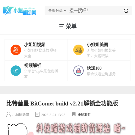
菜单
小姐姐视频
小姐姐美图
小姐姐妖娆热舞视频
无限小姐姐换装美
大全
图，大饱眼福
视频解析
快递100
全平台Vip电影免费播
集合快递查询服务
放
比特彗星 BitComet build v2.21解锁全功能版
小超辅助网
2026-6-24 13:25
电脑软件