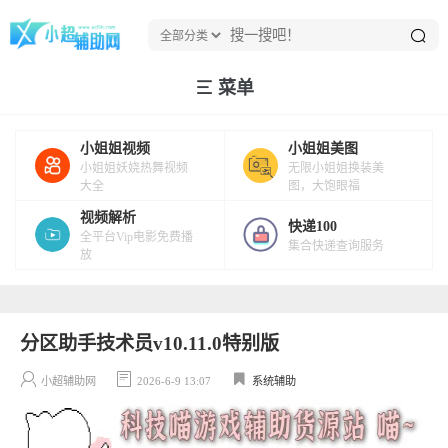
菜单
小姐姐视频
小姐姐美图
小姐姐妖娆热舞视频
无限小姐姐换装美
大全
图，大饱眼福
视频解析
快递100
全平台Vip电影免费播
集合快递查询服务
放
分区助手技术员v10.11.0特别版
小超辅助网
2026-6-9 13:07
系统辅助