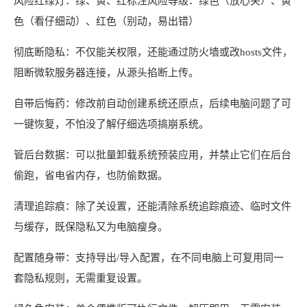
风险红绿灯：绿、黄、红标注风险等级：绿色（放心关）、黄
色（看仔细动）、红色（别动，易出错）
彻底断隐私：不仅能关权限，还能通过防火墙或改hosts文件，
阻断微软服务器连接，从源头掐断上传。
自带后悔药：修改前自动创建系统还原点，后续电脑问题了可
一键恢复，不怕没了解仔细选项搞崩系统。
管后台数据：可以批量卸载系统预装应用，并禁止它们在后台
偷跑，省电省内存，也防偷数据。
清理追踪痕：除了关设置，还能清除系统追踪痕迹、临时文件
与缓存，既保隐私又为电脑瘦身。
配置随身带：支持导出/导入配置，在不同电脑上可复用同一
套隐私规则，无需重复设置。