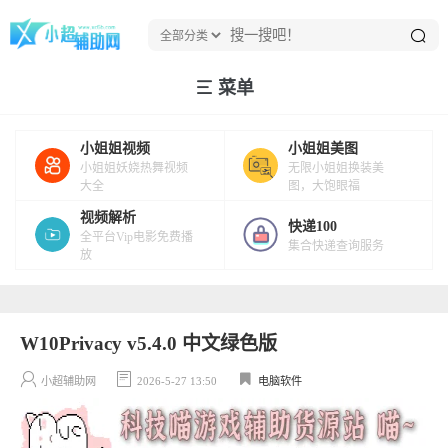
菜单
小姐姐视频
小姐姐美图
小姐姐妖娆热舞视频
无限小姐姐换装美
大全
图，大饱眼福
视频解析
快递100
全平台Vip电影免费播
集合快递查询服务
放
W10Privacy v5.4.0 中文绿色版
小超辅助网
2026-5-27 13:50
电脑软件