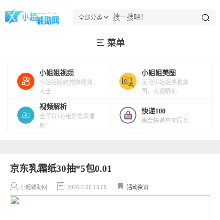
菜单
小姐姐视频
小姐姐美图
小姐姐妖娆热舞视频
无限小姐姐换装美
大全
图，大饱眼福
视频解析
快递100
全平台Vip电影免费播
集合快递查询服务
放
京东乳霜纸30抽*5包0.01
小超辅助网
2026-5-20 13:09
活动资讯