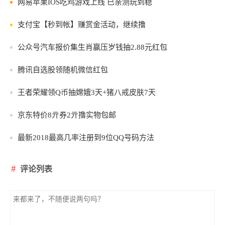
网易苹果IOS吃鸡游戏上线 已亲测玩到稳
支付宝【秒到帐】赚赏金活动，继续撸
公众号汽车报价集生肖赢压岁钱抽2.88元红包
腾讯自选股领随机微信红包
王者荣耀领Q币抽嫦娥3天+猪八戒皮肤7天
京东特价8亓券2亓撸实物包邮
最新2018最高几率注册到9位QQ号码方法
评论列表