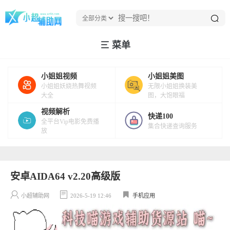
菜单
小姐姐视频
小姐姐美图
小姐姐妖娆热舞视频
无限小姐姐换装美
大全
图，大饱眼福
视频解析
快递100
全平台Vip电影免费播
集合快递查询服务
放
安卓AIDA64 v2.20高级版
小超辅助网
2026-5-19 12:46
手机应用