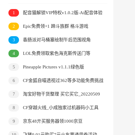
1
配音猫解锁VIP特权v1.0.2版-Ai配音体验
2
Epic免费领+1 蹄斗族群 格斗游戏
3
香肠派对马桶塞绘制午后范围视角
4
LOL免费领取紫色海克斯传送门等
5
Pineapple Pictures v1.1.1绿色版
6
CF金狐自喵透视过362等多功能免费挑战
助手V9.16
7
淘宝好物干货整理 买它买它_20220509
8
CF穿越火线_小成独家过机器码小工具
V1.0
9
京东48亓买服务器领1000京豆
10
飞猪0.01元购买7元火车票通用券活动