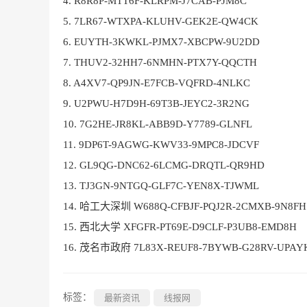
4. R8R8P-MTT6F-KLRPM-J7CAB-PJM8C
5. 7LR67-WTXPA-KLUHV-GEK2E-QW4CK
6. EUYTH-3KWKL-PJMX7-XBCPW-9U2DD
7. THUV2-32HH7-6NMHN-PTX7Y-QQCTH
8. A4XV7-QP9JN-E7FCB-VQFRD-4NLKC
9. U2PWU-H7D9H-69T3B-JEYC2-3R2NG
10. 7G2HE-JR8KL-ABB9D-Y7789-GLNFL
11. 9DP6T-9AGWG-KWV33-9MPC8-JDCVF
12. GL9QG-DNC62-6LCMG-DRQTL-QR9HD
13. TJ3GN-9NTGQ-GLF7C-YEN8X-TJWML
14. 哈工大深圳 W688Q-CFBJF-PQJ2R-2CMXB-9N8FH
15. 西北大学 XFGFR-PT69E-D9CLF-P3UB8-EMD8H
16. 茂名市政府 7L83X-REUF8-7BYWB-G28RV-UPAY
标签：
最新资讯
线报网