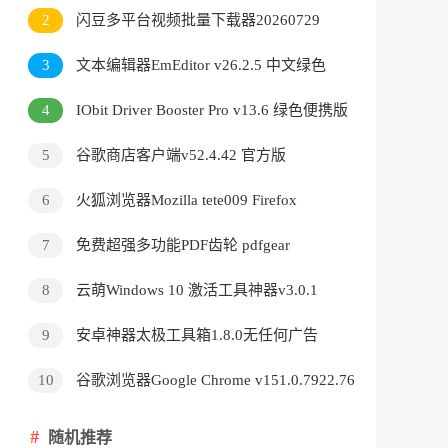
v3.9.24.5378直装版
2
闪豆多平台视频批量下载器20260729
3
文本编辑器EmEditor v26.2.5 中文绿色
版
4
IObit Driver Booster Pro v13.6 绿色便携版
5
谷歌商店客户端v52.4.42 官方版
6
火狐浏览器Mozilla tete009 Firefox
v153.0.3 便携版
7
免费超强多功能PDF齿轮 pdfgear
v2.1.18
8
云萌Windows 10 激活工具神器v3.0.1
9
安卓神器太极工具箱1.8.0无任何广告
10
谷歌浏览器Google Chrome v151.0.7922.76
绿色便携版
随机推荐