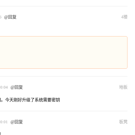
6
@回复
4楼
0:04
@回复
地板
钥。今天刚好升级了系统需要密钥
0:01
@回复
板凳
啊