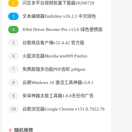
2
闪豆多平台视频批量下载器20260729
3
文本编辑器EmEditor v26.2.5 中文绿色
版
4
IObit Driver Booster Pro v13.6 绿色便携版
5
谷歌商店客户端v52.4.42 官方版
6
火狐浏览器Mozilla tete009 Firefox
v153.0.3 便携版
7
免费超强多功能PDF齿轮 pdfgear
v2.1.18
8
云萌Windows 10 激活工具神器v3.0.1
9
安卓神器太极工具箱1.8.0无任何广告
10
谷歌浏览器Google Chrome v151.0.7922.76
绿色便携版
随机推荐