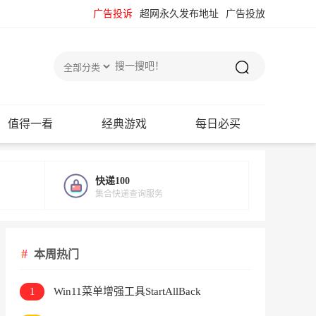
广告投诉
超网永久发布地址
广告投放
值得一看
经典游戏
每日必买
快递100
集合快递查询服务
本周热门
1
Win11菜单增强工具StartAllBack
v3.9.24.5378直装版