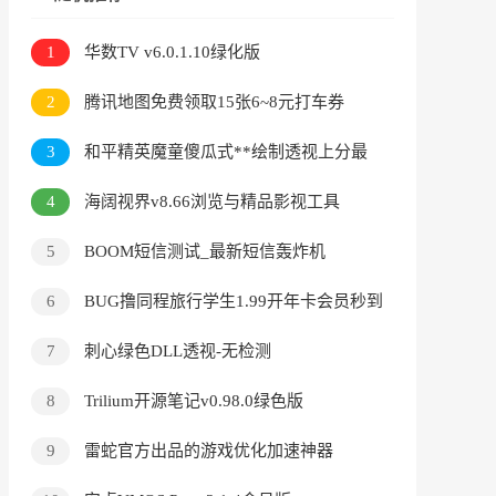
1
华数TV v6.0.1.10绿化版
2
腾讯地图免费领取15张6~8元打车券
3
和平精英魔童傻瓜式**绘制透视上分最
新版
4
海阔视界v8.66浏览与精品影视工具
5
BOOM短信测试_最新短信轰炸机
6
BUG撸同程旅行学生1.99开年卡会员秒到
7
刺心绿色DLL透视-无检测
8
Trilium开源笔记v0.98.0绿色版
9
雷蛇官方出品的游戏优化加速神器