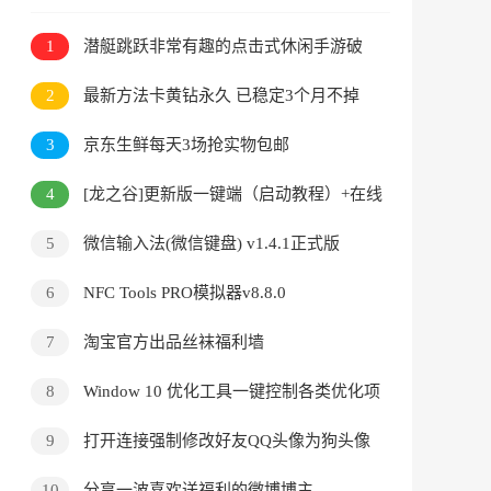
1
潜艇跳跃非常有趣的点击式休闲手游破
解无限金钱
2
最新方法卡黄钻永久 已稳定3个月不掉
3
京东生鲜每天3场抢实物包邮
4
[龙之谷]更新版一键端（启动教程）+在线
GM后台
5
微信输入法(微信键盘) v1.4.1正式版
6
NFC Tools PRO模拟器v8.8.0
7
淘宝官方出品丝袜福利墙
8
Window 10 优化工具一键控制各类优化项
9
打开连接强制修改好友QQ头像为狗头像
恶搞
10
分享一波喜欢送福利的微博博主