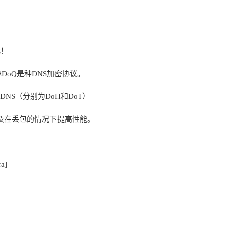
扰！
C或简称DoQ是种DNS加密协议。
DNS（分别为DoH和DoT）
间及在丢包的情况下提高性能。
ra]