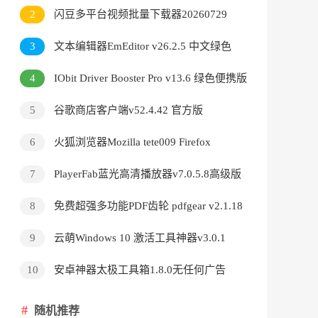
v3.9.24.5378直装版
2
闪豆多平台视频批量下载器20260729
3
文本编辑器EmEditor v26.2.5 中文绿色
版
4
IObit Driver Booster Pro v13.6 绿色便携版
5
谷歌商店客户端v52.4.42 官方版
6
火狐浏览器Mozilla tete009 Firefox
v153.0.3 便携版
7
PlayerFab蓝光高清播放器v7.0.5.8高级版
8
免费超强多功能PDF齿轮 pdfgear v2.1.18
9
云萌Windows 10 激活工具神器v3.0.1
10
安卓神器太极工具箱1.8.0无任何广告
随机推荐