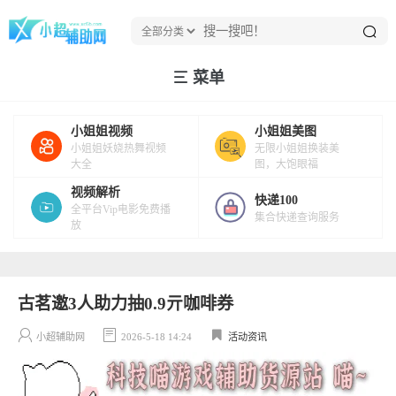
菜单
小姐姐视频
小姐姐美图
小姐姐妖娆热舞视频
无限小姐姐换装美
大全
图，大饱眼福
视频解析
快递100
全平台Vip电影免费播
集合快递查询服务
放
古茗邀3人助力抽0.9亓咖啡券
小超辅助网
2026-5-18 14:24
活动资讯