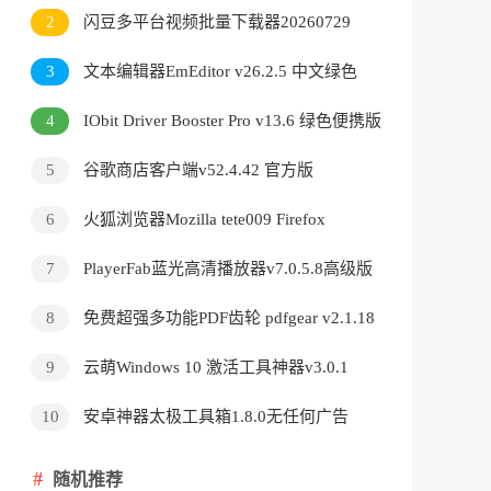
v3.9.24.5378直装版
2
闪豆多平台视频批量下载器20260729
3
文本编辑器EmEditor v26.2.5 中文绿色
版
4
IObit Driver Booster Pro v13.6 绿色便携版
5
谷歌商店客户端v52.4.42 官方版
6
火狐浏览器Mozilla tete009 Firefox
v153.0.3 便携版
7
PlayerFab蓝光高清播放器v7.0.5.8高级版
8
免费超强多功能PDF齿轮 pdfgear v2.1.18
9
云萌Windows 10 激活工具神器v3.0.1
10
安卓神器太极工具箱1.8.0无任何广告
随机推荐