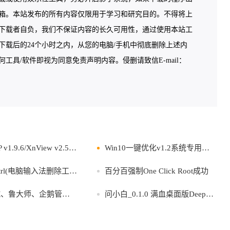
箱。本站发布的所有内容仅限用于学习和研究目的。不得将上
下载者自负，我们不保证内容的长久可用性，通过使用本站工
载后的24个小时之内，从您的电脑/手机中彻底删除上述内
具/软件即视为同意免责声明内容。侵删请致信E-mail：
1.9.6/XnView v2.52.2
Win10一键优化v1.2系统专用优化软件
trl(电脑输入法删除工具) v1.0
百分百强制One Click Root成功
鲁大师、企鹅管家软件单文件合集
问小白_0.1.0 满血桌面版DeepSeek R1