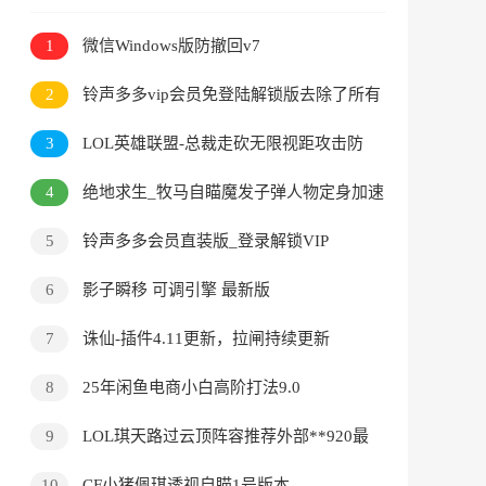
1
微信Windows版防撤回v7
2
铃声多多vip会员免登陆解锁版去除了所有
广告
3
LOL英雄联盟-总裁走砍无限视距攻击防
御范围**
4
绝地求生_牧马自瞄魔发子弹人物定身加速
子弹追踪多功能**有卡密
5
铃声多多会员直装版_登录解锁VIP
6
影子瞬移 可调引擎 最新版
7
诛仙-插件4.11更新，拉闸持续更新
8
25年闲鱼电商小白高阶打法9.0
9
LOL琪天路过云顶阵容推荐外部**920最
新免费版
10
CF小猪佩琪透视自瞄1号版本