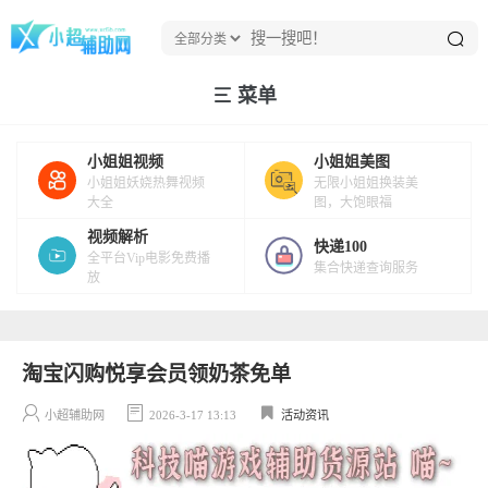
菜单
小姐姐视频
小姐姐美图
小姐姐妖娆热舞视频
无限小姐姐换装美
大全
图，大饱眼福
视频解析
快递100
全平台Vip电影免费播
集合快递查询服务
放
淘宝闪购悦享会员领奶茶免单
小超辅助网
2026-3-17 13:13
活动资讯