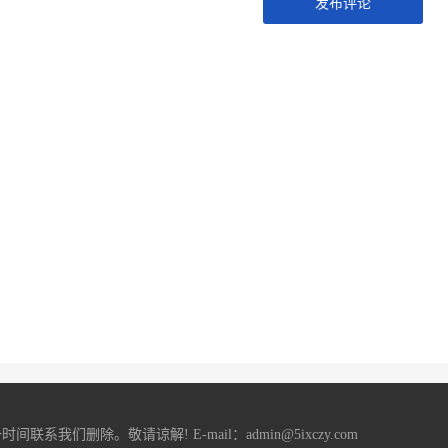
发布评论
删除。敬请谅解! E-mail：admin@5ixczy.com