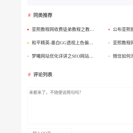
同类推荐
亚熙教程网收费徒弟教程之教程网网站搭建 《第二课》 VIP课程
公布亚熙新教程网
和平精英-墨白GG透视上色偏移辅助小白教程基础篇
亚熙教程网最
梦曦网站优化详讲之SEO网站内链原则3
微信如何添
评论列表