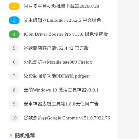
v3.9.24.5378直装版
2
闪豆多平台视频批量下载器20260729
3
文本编辑器EmEditor v26.2.5 中文绿色
版
4
IObit Driver Booster Pro v13.6 绿色便携版
5
谷歌商店客户端v52.4.42 官方版
6
火狐浏览器Mozilla tete009 Firefox
v153.0.3 便携版
7
免费超强多功能PDF齿轮 pdfgear
v2.1.18
8
云萌Windows 10 激活工具神器v3.0.1
9
安卓神器太极工具箱1.8.0无任何广告
10
谷歌浏览器Google Chrome v151.0.7922.76
绿色便携版
随机推荐