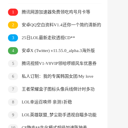
1
腾讯网游加速器免费领吃鸡号月卡等
2
安卓QQ空白资料V1.4还你一个简约清新的
资料面板
3
25日LOL最新走砍透视CD**
4
安卓X (Twitter) v11.55.0_alpha.3海外版
5
腾讯视频V1-V8VIP领哈啰顺风车优惠券
6
私人订制：我的专属韩国女团/My love
with the GirlsGroup
7
王者荣耀盒子图标头像兵线倒计时多功
能开黑必备
8
LOL幸运召唤师 亲测1折稳
9
LOL英雄联盟_梦尘助手透视自瞄多功能
** V9.11
10
CF静步**生化模式超级加速陈独秀