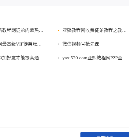
徒弟内幕热卖业务内幕 一个字坑
亚熙教程网收费徒弟教程之教你如何解除已绑定未成年身份证的防沉迷
高级VIP徒弟账户分享
微信视频号抢先课
加好友才能提高通过率技巧
yaxi520.com亚熙教程网P2P至尊学徒关门弟子账号分享