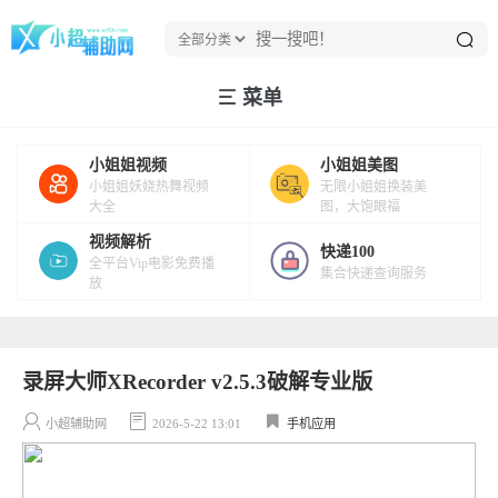
菜单
小姐姐视频
小姐姐美图
小姐姐妖娆热舞视频
无限小姐姐换装美
大全
图，大饱眼福
视频解析
快递100
全平台Vip电影免费播
集合快递查询服务
放
录屏大师XRecorder v2.5.3破解专业版
小超辅助网
2026-5-22 13:01
手机应用