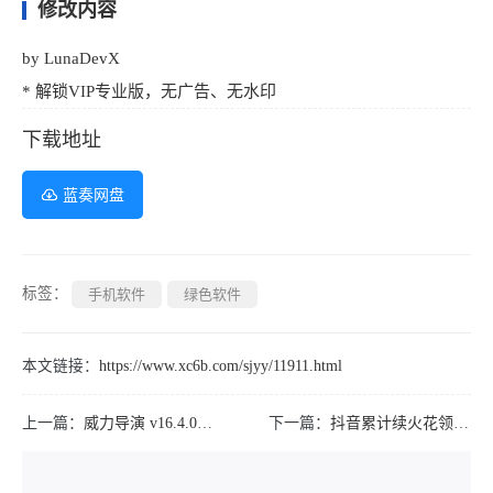
修改内容
by LunaDevX
* 解锁VIP专业版，无广告、无水印
下载地址
蓝奏网盘
标签：
手机软件
绿色软件
本文链接：
https://www.xc6b.com/sjyy/11911.html
上一篇：
威力导演 v16.4.0解锁高级版 视频编辑工具
下一篇：
抖音累计续火花领海底捞菜品