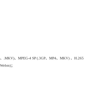
P4、.MKV)、MPEG-4 SP (.3GP、MP4、MKV) 、H.265
、Webm)；