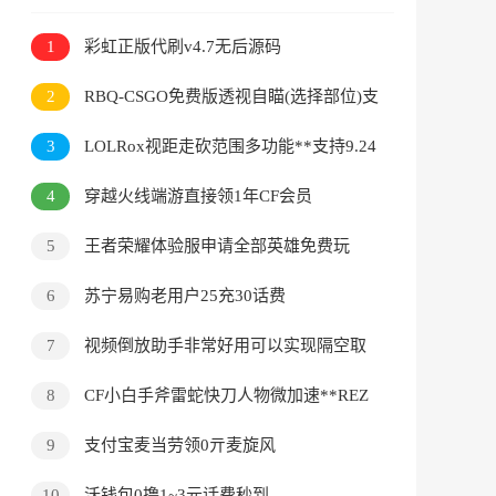
1
彩虹正版代刷v4.7无后源码
2
RBQ-CSGO免费版透视自瞄(选择部位)支
持吃鸡模式12.14可用
3
LOLRox视距走砍范围多功能**支持9.24
4
穿越火线端游直接领1年CF会员
5
王者荣耀体验服申请全部英雄免费玩
6
苏宁易购老用户25充30话费
7
视频倒放助手非常好用可以实现隔空取
物
8
CF小白手斧雷蛇快刀人物微加速**REZ
9
支付宝麦当劳领0亓麦旋风
10
沃钱包0撸1~3元话费秒到