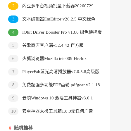
v3.9.24.5378直装版
2
闪豆多平台视频批量下载器20260729
3
文本编辑器EmEditor v26.2.5 中文绿色
版
4
IObit Driver Booster Pro v13.6 绿色便携版
5
谷歌商店客户端v52.4.42 官方版
6
火狐浏览器Mozilla tete009 Firefox
v153.0.3 便携版
7
PlayerFab蓝光高清播放器v7.0.5.8高级版
8
免费超强多功能PDF齿轮 pdfgear v2.1.18
9
云萌Windows 10 激活工具神器v3.0.1
10
安卓神器太极工具箱1.8.0无任何广告
随机推荐