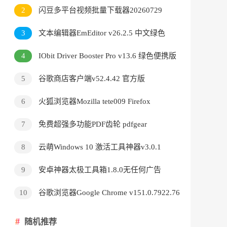
v3.9.24.5378直装版
2
闪豆多平台视频批量下载器20260729
3
文本编辑器EmEditor v26.2.5 中文绿色
版
4
IObit Driver Booster Pro v13.6 绿色便携版
5
谷歌商店客户端v52.4.42 官方版
6
火狐浏览器Mozilla tete009 Firefox
v153.0.3 便携版
7
免费超强多功能PDF齿轮 pdfgear
v2.1.18
8
云萌Windows 10 激活工具神器v3.0.1
9
安卓神器太极工具箱1.8.0无任何广告
10
谷歌浏览器Google Chrome v151.0.7922.76
绿色便携版
随机推荐