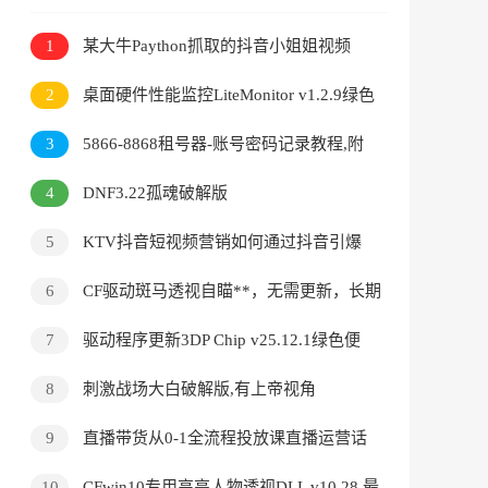
1
某大牛Paython抓取的抖音小姐姐视频
2
桌面硬件性能监控LiteMonitor v1.2.9绿色
版
3
5866-8868租号器-账号密码记录教程,附
工具+教程
4
DNF3.22孤魂破解版
5
KTV抖音短视频营销如何通过抖音引爆
客源
6
CF驱动斑马透视自瞄**，无需更新，长期
使用稳定-2-11
7
驱动程序更新3DP Chip v25.12.1绿色便
携版
8
刺激战场大白破解版,有上帝视角
9
直播带货从0-1全流程投放课直播运营话
术
10
CFwin10专用高亮人物透视DLL v10.28 最