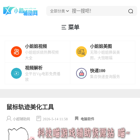
菜单
小姐姐视频
小姐姐美图
小姐姐妖娆热舞视频
无限小姐姐换装美
大全
图，大饱眼福
视频解析
快递100
全平台Vip电影免费播
集合快递查询服务
放
鼠标轨迹美化工具
小超辅助网
2026-5-14 11:58
电脑软件