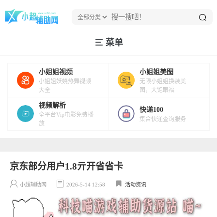
菜单
小姐姐视频
小姐姐美图
小姐姐妖娆热舞视频
无限小姐姐换装美
大全
图，大饱眼福
视频解析
快递100
全平台Vip电影免费播
集合快递查询服务
放
京东部分用户1.8亓开省省卡
小超辅助网
2026-5-14 12:58
活动资讯