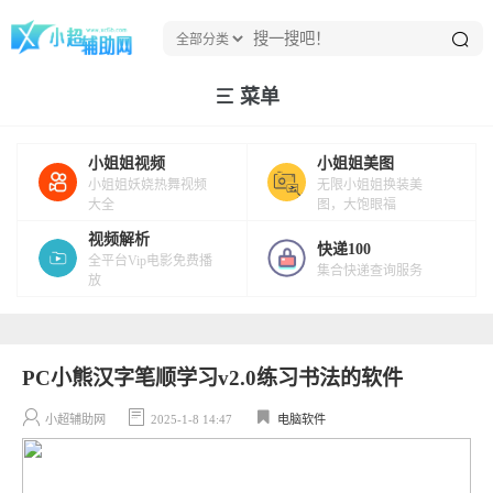
菜单
小姐姐视频
小姐姐美图
小姐姐妖娆热舞视频
无限小姐姐换装美
大全
图，大饱眼福
视频解析
快递100
全平台Vip电影免费播
集合快递查询服务
放
PC小熊汉字笔顺学习v2.0练习书法的软件
小超辅助网
2025-1-8 14:47
电脑软件