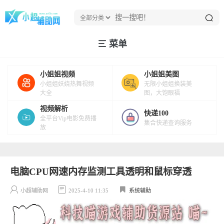
菜单
小姐姐视频
小姐姐美图
小姐姐妖娆热舞视频
无限小姐姐换装美
大全
图，大饱眼福
视频解析
快递100
全平台Vip电影免费播
集合快递查询服务
放
电脑CPU网速内存监测工具透明和鼠标穿透
小超辅助网
2025-4-10 11:35
系统辅助