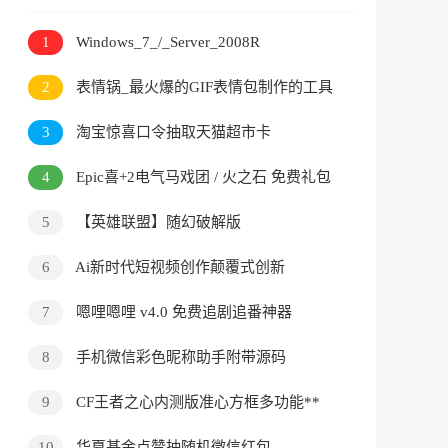
1
Windows_7_/_Server_2008R
[7601.27615]
2
表情锅_最火爆的GIF表情包制作的工具
3
淘宝惊喜口令抽取天猫超市卡
4
Epic喜+2电气马戏团 / 火之石 免费礼包
5
【英雄联盟】随幻破解版
6
Ai新时代短视频创作颠覆式创新
7
嗯哩嗯哩 v4.0 免费追剧追番神器
8
手机微信彩色昵称助手附带源码
9
CF王者之心内测版准心方框多功能**
10
华夏基金点赞抽随机微信红包