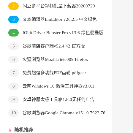
v3.9.24.5378直装版
2
闪豆多平台视频批量下载器20260729
3
文本编辑器EmEditor v26.2.5 中文绿色
版
4
IObit Driver Booster Pro v13.6 绿色便携版
5
谷歌商店客户端v52.4.42 官方版
6
火狐浏览器Mozilla tete009 Firefox
v153.0.3 便携版
7
免费超强多功能PDF齿轮 pdfgear
v2.1.18
8
云萌Windows 10 激活工具神器v3.0.1
9
安卓神器太极工具箱1.8.0无任何广告
10
谷歌浏览器Google Chrome v151.0.7922.76
绿色便携版
随机推荐