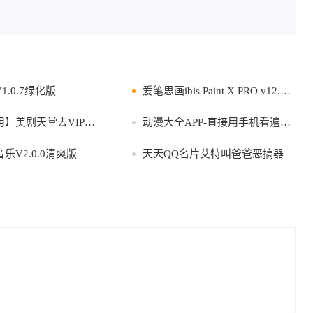
.0.7绿化版
爱笔思画ibis Paint X PRO v12.2.7高级版
剧天堂去VIP免广告破解版
动漫大全APP-直接用手机看遍全网动漫
乐V2.0.0清爽版
天天QQ名片艾特叫爸爸恶搞器