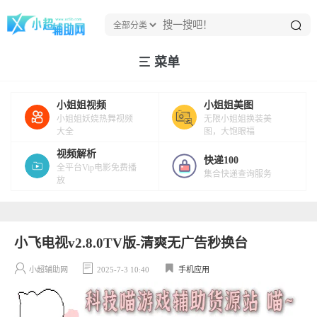
菜单
小姐姐视频
小姐姐美图
小姐姐妖娆热舞视频
无限小姐姐换装美
大全
图，大饱眼福
视频解析
快递100
全平台Vip电影免费播
集合快递查询服务
放
小飞电视v2.8.0TV版-清爽无广告秒换台
小超辅助网
2025-7-3 10:40
手机应用