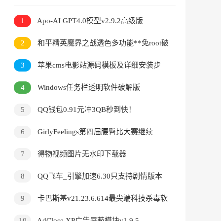
1
Apo-AI GРТ4.0模型v2.9.2高级版
2
和平精英魔界之战透色多功能**免root破
解V2.5
3
苹果cms电影站源码模板及详细安装步
骤
4
Windows任务栏透明软件破解版
5
QQ钱包0.91元冲3QB秒到快！
6
GirlyFeelings第四届腰臀比大赛继续
7
得物视频图片无水印下载器
8
QQ飞车_引擎加速6.30只支持剧情版本
9
卡巴斯基v21.23.6.614最尖端科技杀毒软
件
10
AdClose XP广告屏蔽模块v1.9.5