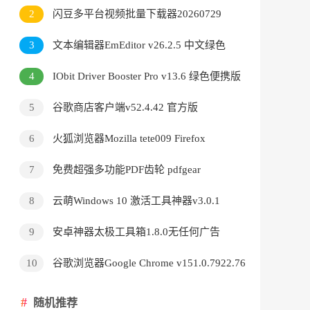
v3.9.24.5378直装版
2
闪豆多平台视频批量下载器20260729
3
文本编辑器EmEditor v26.2.5 中文绿色
版
4
IObit Driver Booster Pro v13.6 绿色便携版
5
谷歌商店客户端v52.4.42 官方版
6
火狐浏览器Mozilla tete009 Firefox
v153.0.3 便携版
7
免费超强多功能PDF齿轮 pdfgear
v2.1.18
8
云萌Windows 10 激活工具神器v3.0.1
9
安卓神器太极工具箱1.8.0无任何广告
10
谷歌浏览器Google Chrome v151.0.7922.76
绿色便携版
随机推荐