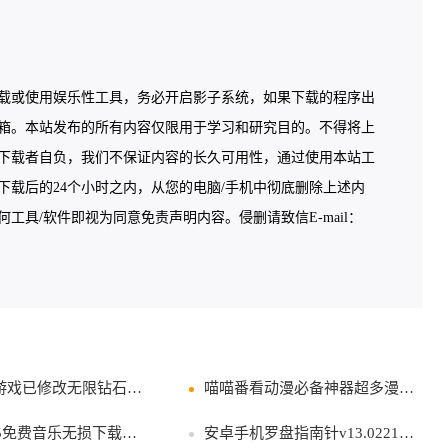
载或使用娱乐性工具，务必开启影子系统，如果下载的程序出
箱。本站发布的所有内容仅限用于学习和研究目的。不得将上
下载者自负，我们不保证内容的长久可用性，通过使用本站工
载后的24个小时之内，从您的电脑/手机中彻底删除上述内
具/软件即视为同意免责声明内容。侵删请致信E-mail：
戏已修改无限钻石无限金币
喵喵番看动漫必备神器超多漫画高清画质
5免费音乐无损下载器/播放器
安卓手机罗盘指南针v13.0221罗盘黄历软件