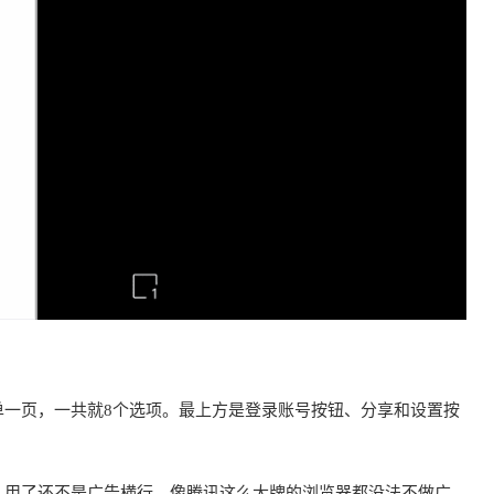
单一页，一共就8个选项。最上方是登录账号按钮、分享和设置按
人用了还不是广告横行。像腾讯这么大牌的浏览器都没法不做广