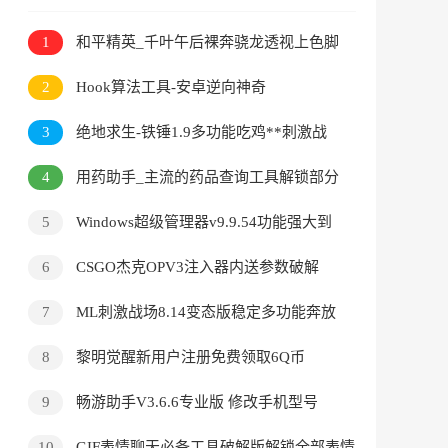
1
和平精英_千叶午后裸奔骁龙透视上色脚
本
2
Hook算法工具-安卓逆向神奇
3
绝地求生-铁锤1.9多功能吃鸡**刺激战
场腾讯国际服
4
用药助手_主流的药品查询工具解锁部分
VIP功能
5
Windows超级管理器v9.9.54功能强大到
爆
6
CSGO杰克OPV3注入器内送参数破解
7
ML刺激战场8.14变态版稳定多功能奔放
脚本
8
黎明觉醒新用户注册免费领取6Q币
9
畅游助手V3.6.6专业版 修改手机型号
10
GIF表情聊天必备工具破解版解锁全部表情