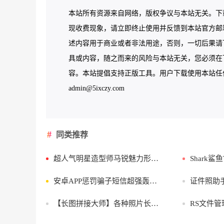
本站所有资源来自网络，版权争议与本站无关。下
现收费现象，请立即终止使用并反馈到本站官方邮
述内容用于商业或者非法用途，否则，一切后果请
具或内容，随之而来的风险与本站无关，您必须在下
容。本站提倡支持正版工具。用户下载使用本站任何工
admin@5ixczy.com
同类推荐
超人气明星造型师马锐魅力形象速成课
Shark鲨
安卓APP惩罚骗子短信超强轰炸机
证件照助手v1
【长图拼接大师】各种照片长图拼接 晒圈必备v1.8.0
RS文件管理器v