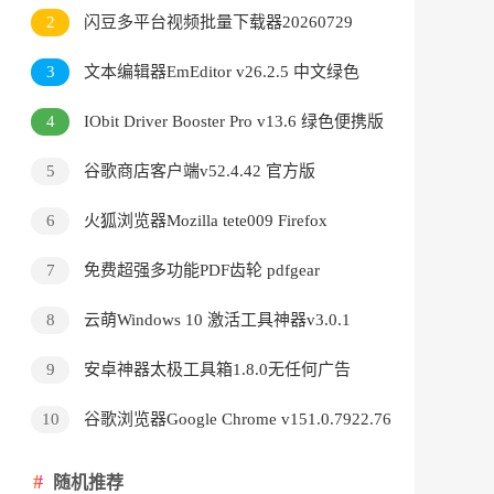
v3.9.24.5378直装版
2
闪豆多平台视频批量下载器20260729
3
文本编辑器EmEditor v26.2.5 中文绿色
版
4
IObit Driver Booster Pro v13.6 绿色便携版
5
谷歌商店客户端v52.4.42 官方版
6
火狐浏览器Mozilla tete009 Firefox
v153.0.3 便携版
7
免费超强多功能PDF齿轮 pdfgear
v2.1.18
8
云萌Windows 10 激活工具神器v3.0.1
9
安卓神器太极工具箱1.8.0无任何广告
10
谷歌浏览器Google Chrome v151.0.7922.76
绿色便携版
随机推荐