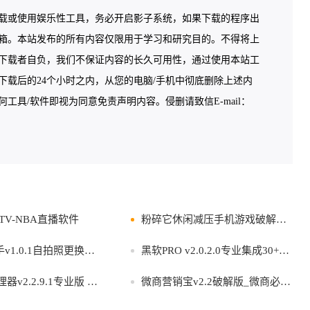
载或使用娱乐性工具，务必开启影子系统，如果下载的程序出
箱。本站发布的所有内容仅限用于学习和研究目的。不得将上
下载者自负，我们不保证内容的长久可用性，通过使用本站工
载后的24个小时之内，从您的电脑/手机中彻底删除上述内
具/软件即视为同意免责声明内容。侵删请致信E-mail：
鱼TV-NBA直播软件
粉碎它休闲减压手机游戏破解版无限金钱
.0.1自拍照更换背景正式版
黑软PRO v2.0.2.0专业集成30+种功能
2.2.9.1专业版 文件管理器
微商营销宝v2.2破解版_微商必备P图神器各种P图以假乱真登录即为VIP