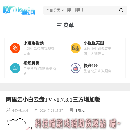
菜单
小姐姐视频
小姐姐美图
小姐姐妖娆热舞视频
无限小姐姐换装美
大全
图，大饱眼福
视频解析
快递100
全平台Vip电影免费播
集合快递查询服务
放
阿里云小白云盘TV v1.7.3.1三方增加版
小超辅助网
2024-7-24 15:37
手机应用