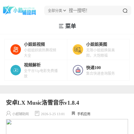
菜单
小姐姐视频
小姐姐美图
小姐姐妖娆热舞视频
无限小姐姐换装美
大全
图，大饱眼福
视频解析
快递100
全平台Vip电影免费播
集合快递查询服务
放
安卓LX Music洛雪音乐v1.8.4
小超辅助网
2026-5-25 13:01
手机应用