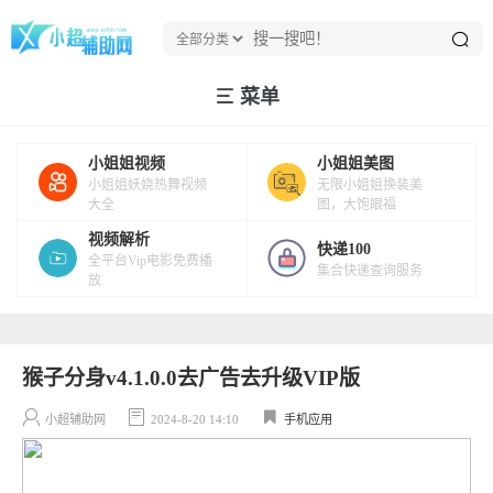
菜单
小姐姐视频
小姐姐美图
小姐姐妖娆热舞视频
无限小姐姐换装美
大全
图，大饱眼福
视频解析
快递100
全平台Vip电影免费播
集合快递查询服务
放
猴子分身v4.1.0.0去广告去升级VIP版
小超辅助网
2024-8-20 14:10
手机应用