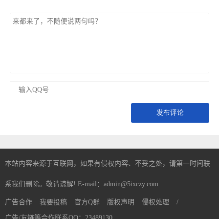
发布评论
本站内容来源于互联网，如果有侵权内容、不妥之处，请第一时间联
系我们删除。敬请谅解! E-mail：admin@5ixczy.com
广告合作
我要投稿
官方Q群
版权声明
侵权处理
/
广告/友链等合作联系QQ：23489130