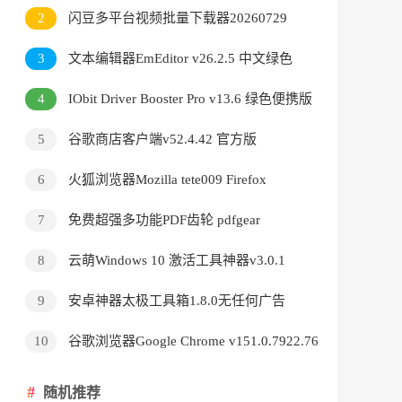
v3.9.24.5378直装版
2
闪豆多平台视频批量下载器20260729
3
文本编辑器EmEditor v26.2.5 中文绿色
版
4
IObit Driver Booster Pro v13.6 绿色便携版
5
谷歌商店客户端v52.4.42 官方版
6
火狐浏览器Mozilla tete009 Firefox
v153.0.3 便携版
7
免费超强多功能PDF齿轮 pdfgear
v2.1.18
8
云萌Windows 10 激活工具神器v3.0.1
9
安卓神器太极工具箱1.8.0无任何广告
10
谷歌浏览器Google Chrome v151.0.7922.76
绿色便携版
随机推荐