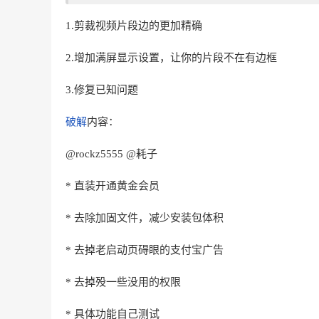
1.剪裁视频片段边的更加精确
2.增加满屏显示设置，让你的片段不在有边框
3.修复已知问题
破解
内容：
@rockz5555 @耗子
* 直装开通黄金会员
* 去除加固文件，减少安装包体积
* 去掉老启动页碍眼的支付宝广告
* 去掉殁一些没用的权限
* 具体功能自己测试