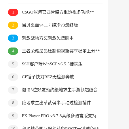
1
CSGO深海官匹骨骼方框透视多功能**
Bet1.0
2
当贝桌面v4.1.7 纯净v3最终版
3
刺激战场方丈刺激免费脚本
4
王者荣耀昂昂绘制透视新赛季稳定上分**
5
SSH客户端WinSCP v6.5.5便携版
6
CF锤子快刀REZ无检测奔放
7
邀请3位好友预约绝地求生手游领超级会
员一月
8
绝地求生出草武侯半手动过检测插件
9
FX Player PRO v3.7.8高级多语言版支持
8K
10
和平精英国际服种花免ROOT一键透色**