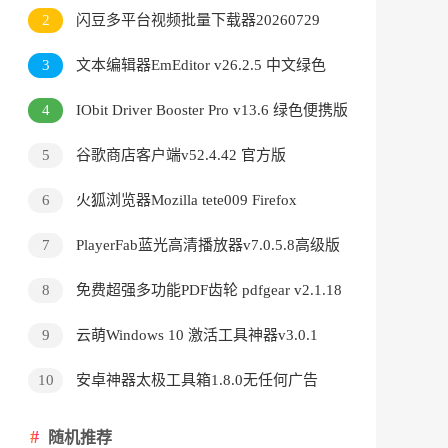
v3.9.24.5378直装版
2
闪豆多平台视频批量下载器20260729
3
文本编辑器EmEditor v26.2.5 中文绿色
版
4
IObit Driver Booster Pro v13.6 绿色便携版
5
谷歌商店客户端v52.4.42 官方版
6
火狐浏览器Mozilla tete009 Firefox
v153.0.3 便携版
7
PlayerFab蓝光高清播放器v7.0.5.8高级版
8
免费超强多功能PDF齿轮 pdfgear v2.1.18
9
云萌Windows 10 激活工具神器v3.0.1
10
安卓神器太极工具箱1.8.0无任何广告
随机推荐