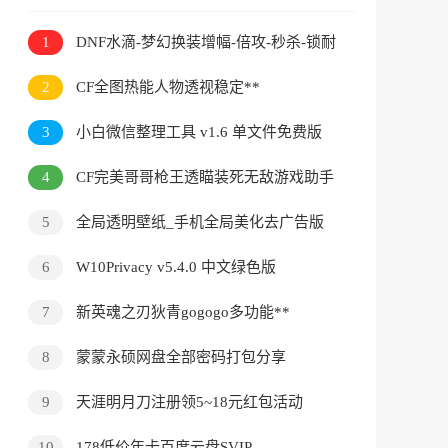
1
DNF水滴-梦幻换装增幅-倍攻-秒杀-锁耐
2
CF全图热能人物透视稳定**
3
小白微信整理工具 v1.6 单文件免费版
4
CF完美哥哥枪王透瞄装死无敌游戏助手
V30.0
5
全局透明壁纸_手机全局美化去广告版
6
W10Privacy v5.4.0 中文绿色版
7
新英魂之刃狄青gogogo多功能**
8
蒙蒙永硕网盘全部密码打包分享
9
天涯明月刀注册领5~18元红包活动
10
178低价年卡百度云盘SVIP