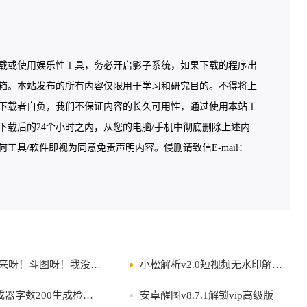
载或使用娱乐性工具，务必开启影子系统，如果下载的程序出
箱。本站发布的所有内容仅限用于学习和研究目的。不得将上
下载者自负，我们不保证内容的长久可用性，通过使用本站工
载后的24个小时之内，从您的电脑/手机中彻底删除上述内
具/软件即视为同意免责声明内容。侵删请致信E-mail：
来呀！斗图呀！我没在怕的
小松解析v2.0短视频无水印解析下载
器字数200生成检讨书
安卓醒图v8.7.1解锁vip高级版