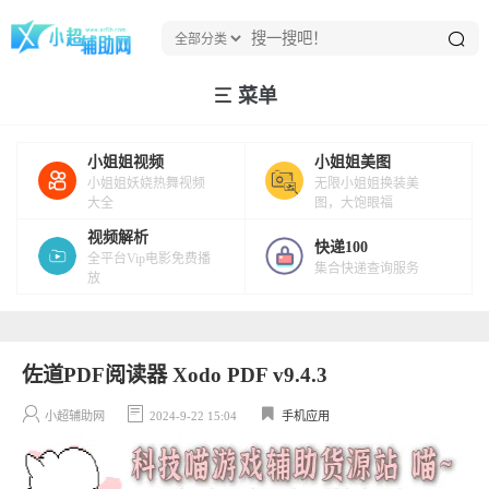
菜单
小姐姐视频
小姐姐美图
小姐姐妖娆热舞视频
无限小姐姐换装美
大全
图，大饱眼福
视频解析
快递100
全平台Vip电影免费播
集合快递查询服务
放
佐道PDF阅读器 Xodo PDF v9.4.3
小超辅助网
2024-9-22 15:04
手机应用