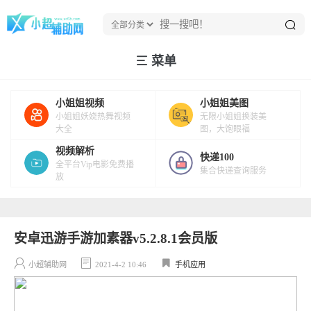
菜单
小姐姐视频
小姐姐美图
小姐姐妖娆热舞视频
无限小姐姐换装美
大全
图，大饱眼福
视频解析
快递100
全平台Vip电影免费播
集合快递查询服务
放
安卓迅游手游加素器v5.2.8.1会员版
小超辅助网
2021-4-2 10:46
手机应用