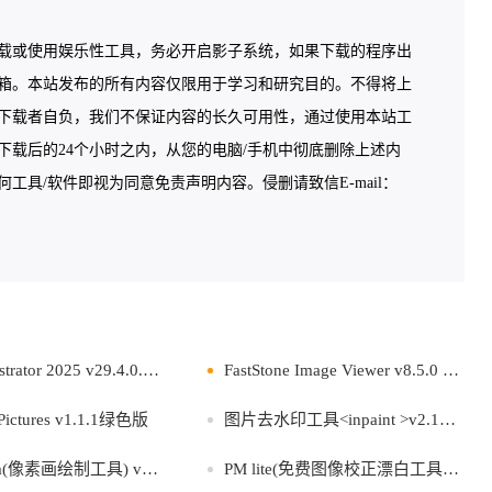
载或使用娱乐性工具，务必开启影子系统，如果下载的程序出
箱。本站发布的所有内容仅限用于学习和研究目的。不得将上
下载者自负，我们不保证内容的长久可用性，通过使用本站工
载后的24个小时之内，从您的电脑/手机中彻底删除上述内
具/软件即视为同意免责声明内容。侵删请致信E-mail：
rator 2025 v29.4.0.152破解版
FastStone Image Viewer v8.5.0 中文绿色版
 Pictures v1.1.1绿色版
图片去水印工具<inpaint >v2.1单文件版
(像素画绘制工具) v1.0.4 中文版
PM lite(免费图像校正漂白工具)v1.2.2.20