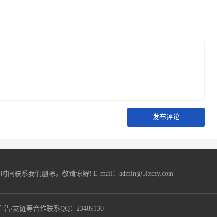
发布评论
删除。敬请谅解! E-mail：admin@5ixczy.com
广告/友链等合作联系QQ：23489130