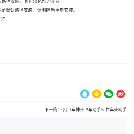
软件初始默认路径安装，其它汉化均为无效，
不是默认路径安装，请删除后重新安装。
干净。
下一篇：
QQ飞车神升飞车助手/su拉车头助手