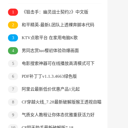
1
《狙击手：幽灵战士契约2》中文版
2
和平精英-最新L团队上透裸奔脚本代码
3
KTV点歌平台 在家用电脑K歌
4
男同志赏luo樱初体验劲爆画面
5
电影搜索神器可在线播放高清模式可下
载
6
PDF补丁丁v1.1.3.4663绿色版
7
阿里云最新低价优惠产品1元起
8
CF穿越火线_7.28最新破解版猴王透视自瞄
**
9
气质女人教程让你体态优雅重获活力好
身材
10
CF阴天助手最新破解版7.18