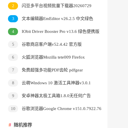
v3.9.24.5378直装版
2
闪豆多平台视频批量下载器20260729
3
文本编辑器EmEditor v26.2.5 中文绿色
版
4
IObit Driver Booster Pro v13.6 绿色便携版
5
谷歌商店客户端v52.4.42 官方版
6
火狐浏览器Mozilla tete009 Firefox
v153.0.3 便携版
7
免费超强多功能PDF齿轮 pdfgear
v2.1.18
8
云萌Windows 10 激活工具神器v3.0.1
9
安卓神器太极工具箱1.8.0无任何广告
10
谷歌浏览器Google Chrome v151.0.7922.76
绿色便携版
随机推荐