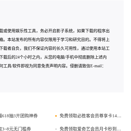
载或使用娱乐性工具，务必开启影子系统，如果下载的程序出
箱。本站发布的所有内容仅限用于学习和研究目的。不得将上
下载者自负，我们不保证内容的长久可用性，通过使用本站工
载后的24个小时之内，从您的电脑/手机中彻底删除上述内
具/软件即视为同意免责声明内容。侵删请致信E-mail：
618抽3亓团购神券
免费领取必胜客会员尊享卡14天活动
3~8元无门槛券
免费领取爱奇艺会员月卡秒到活动