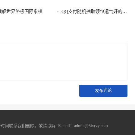
+2战舰世界终极国际象棋
QQ支付随机抽取领包运气好的8.8
发布评论
删除。敬请谅解! E-mail：admin@5ixczy.com