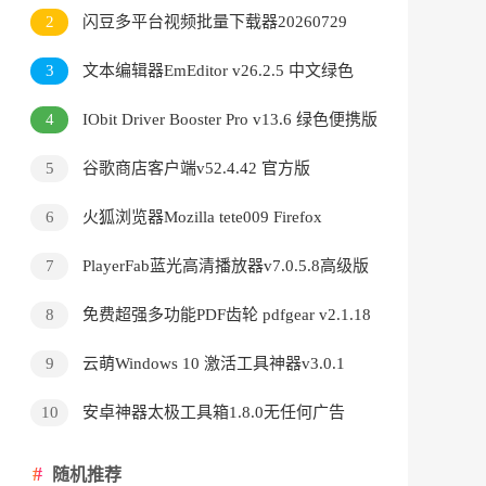
v3.9.24.5378直装版
2
闪豆多平台视频批量下载器20260729
3
文本编辑器EmEditor v26.2.5 中文绿色
版
4
IObit Driver Booster Pro v13.6 绿色便携版
5
谷歌商店客户端v52.4.42 官方版
6
火狐浏览器Mozilla tete009 Firefox
v153.0.3 便携版
7
PlayerFab蓝光高清播放器v7.0.5.8高级版
8
免费超强多功能PDF齿轮 pdfgear v2.1.18
9
云萌Windows 10 激活工具神器v3.0.1
10
安卓神器太极工具箱1.8.0无任何广告
随机推荐