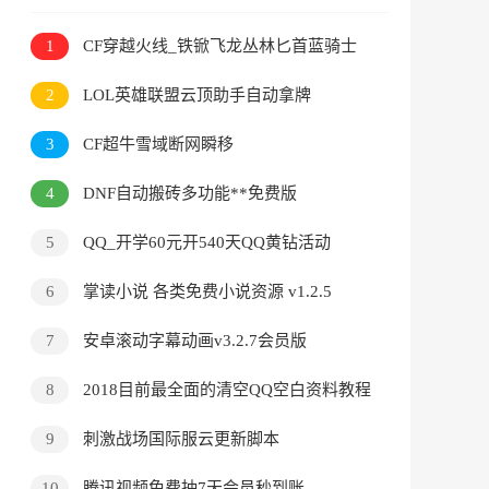
1
CF穿越火线_铁锨飞龙丛林匕首蓝骑士
手斧雷蛇三合一两倍刀距**REZ
2
LOL英雄联盟云顶助手自动拿牌
3
CF超牛雪域断网瞬移
4
DNF自动搬砖多功能**免费版
5
QQ_开学60元开540天QQ黄钻活动
6
掌读小说 各类免费小说资源 v1.2.5
7
安卓滚动字幕动画v3.2.7会员版
8
2018目前最全面的清空QQ空白资料教程
9
刺激战场国际服云更新脚本
10
腾讯视频免费抽7天会员秒到账