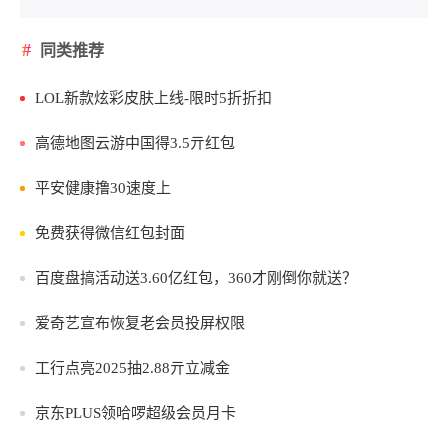
同类推荐
LOL新款炫彩皮肤上线-限时5折折扣
高德地图云游中国得3.5亓红包
平安健康撸30速度上
免费获得微信红包封面
百度盘搞活动送3.60亿红包，360才刚倒你就送？
爱奇艺宣布恢复老会员投屏权限
工行点亮2025抽2.88亓立减金
京东PLUS领哈啰超级会员月卡