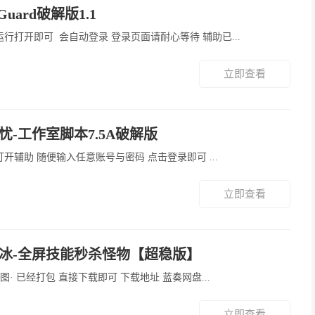
TGuard破解版1.1
辅助已破解 右键管理员运行打开即可 会自动登录 登录页面请耐心等待 辅助已...
立即查看
无忧-工作室脚本7.5A破解版
辅助已破解使用方法： 打开辅助 随便输入任意账号与密码 点击登录即可 ...
立即查看
小冰-全屏技能秒杀怪物【超稳版】
效果截图 辅助 说明 效果图· 已经打包 直接下载即可 下载地址 蓝奏网盘...
立即查看