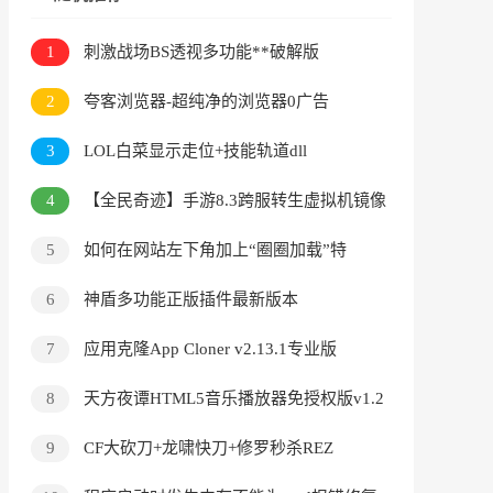
1
刺激战场BS透视多功能**破解版
2
夸客浏览器-超纯净的浏览器0广告
3
LOL白菜显示走位+技能轨道dll
4
【全民奇迹】手游8.3跨服转生虚拟机镜像
一键端
5
如何在网站左下角加上“圈圈加载”特
效，各种颜色
6
神盾多功能正版插件最新版本
7
应用克隆App Cloner v2.13.1专业版
8
天方夜谭HTML5音乐播放器免授权版v1.2
9
CF大砍刀+龙啸快刀+修罗秒杀REZ