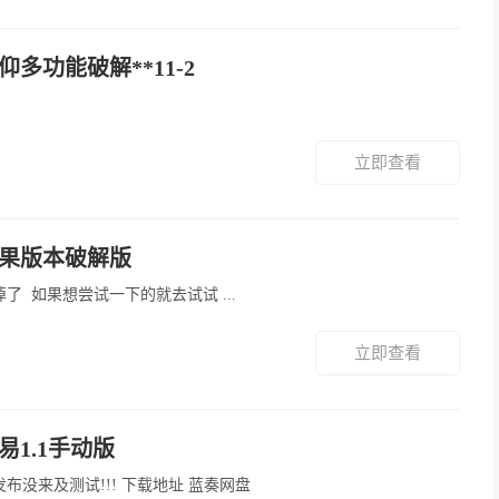
仰多功能破解**11-2
立即查看
芒果版本破解版
经过反馈 说好像被和谐掉了 如果想尝试一下的就去试试 ...
立即查看
易1.1手动版
务必开启影子系统,首次发布没来及测试!!! 下载地址 蓝奏网盘