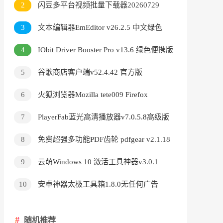
2
闪豆多平台视频批量下载器20260729
3
文本编辑器EmEditor v26.2.5 中文绿色
版
4
IObit Driver Booster Pro v13.6 绿色便携版
5
谷歌商店客户端v52.4.42 官方版
6
火狐浏览器Mozilla tete009 Firefox
v153.0.3 便携版
7
PlayerFab蓝光高清播放器v7.0.5.8高级版
8
免费超强多功能PDF齿轮 pdfgear v2.1.18
9
云萌Windows 10 激活工具神器v3.0.1
10
安卓神器太极工具箱1.8.0无任何广告
随机推荐