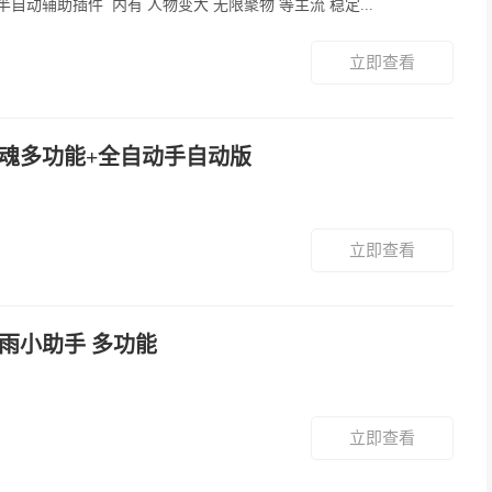
与勇士 半自动辅助插件 内有 人物变大 无限聚物 等主流 稳定...
立即查看
神魂多功能+全自动手自动版
立即查看
沐雨小助手 多功能
立即查看