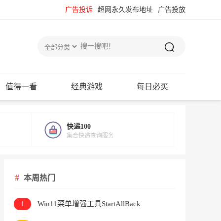
广告投诉
超网永久发布地址
广告投放
值得一看
经典游戏
每日必买
快递100
集合快递查询服务
本周热门
1
Win11菜单增强工具StartAllBack
v3.9.24.5378直装版