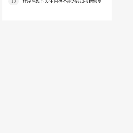
10
程序启动时发生内存不能为read报错修复
工具