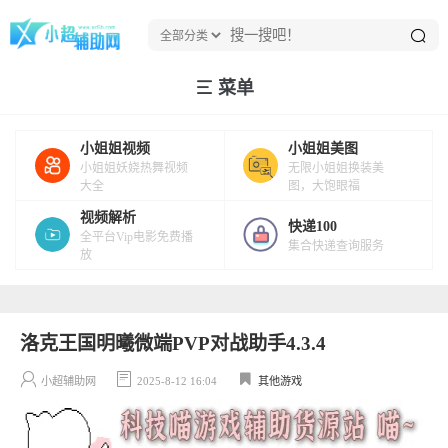
菜单
小姐姐视频
小姐姐美图
小姐姐妖娆热舞视频
无限小姐姐换装美
大全
图，大饱眼福
视频解析
快递100
全平台Vip电影免费播
集合快递查询服务
放
洛克王国明曦微端PVP对战助手4.3.4
小超辅助网
2025-8-12 16:04
其他游戏