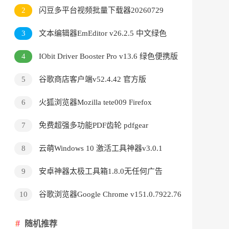
v3.9.24.5378直装版
2
闪豆多平台视频批量下载器20260729
3
文本编辑器EmEditor v26.2.5 中文绿色
版
4
IObit Driver Booster Pro v13.6 绿色便携版
5
谷歌商店客户端v52.4.42 官方版
6
火狐浏览器Mozilla tete009 Firefox
v153.0.3 便携版
7
免费超强多功能PDF齿轮 pdfgear
v2.1.18
8
云萌Windows 10 激活工具神器v3.0.1
9
安卓神器太极工具箱1.8.0无任何广告
10
谷歌浏览器Google Chrome v151.0.7922.76
绿色便携版
随机推荐