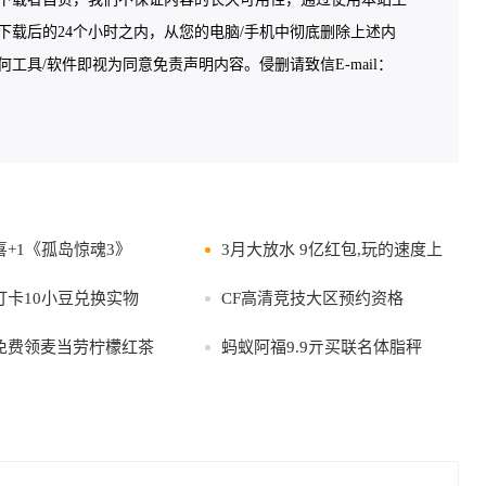
载后的24个小时之内，从您的电脑/手机中彻底删除上述内
具/软件即视为同意免责声明内容。侵删请致信E-mail：
+1《孤岛惊魂3》
3月大放水 9亿红包,玩的速度上
打卡10小豆兑换实物
CF高清竞技大区预约资格
免费领麦当劳柠檬红茶
蚂蚁阿福9.9亓买联名体脂秤