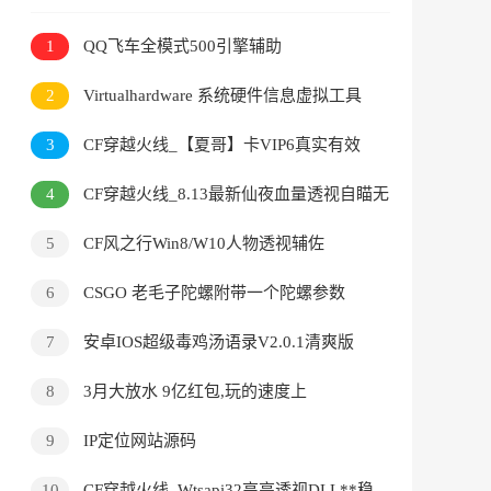
1
QQ飞车全模式500引擎辅助
2
Virtualhardware 系统硬件信息虚拟工具
3
CF穿越火线_【夏哥】卡VIP6真实有效
4
CF穿越火线_8.13最新仙夜血量透视自瞄无
后坐力稳定**V2.1
5
CF风之行Win8/W10人物透视辅佐
6
CSGO 老毛子陀螺附带一个陀螺参数
7
安卓IOS超级毒鸡汤语录V2.0.1清爽版
8
3月大放水 9亿红包,玩的速度上
9
IP定位网站源码
10
CF穿越火线_Wtsapi32高亮透视DLL**稳