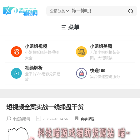
菜单
小姐姐视频
小姐姐美图
小姐姐妖娆热舞视频
无限小姐姐换装美
大全
图，大饱眼福
视频解析
快递100
全平台Vip电影免费播
集合快递查询服务
放
短视频全案实战一线操盘干货
小超辅助网
2025-7-18 14:56
自学课程