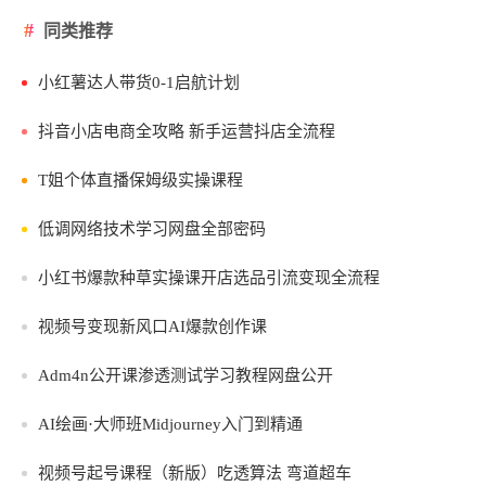
同类推荐
小红薯达人带货0-1启航计划
抖音小店电商全攻略 新手运营抖店全流程
T姐个体直播保姆级实操课程
低调网络技术学习网盘全部密码
小红书爆款种草实操课开店选品引流变现全流程
视频号变现新风口AI爆款创作课
Adm4n公开课渗透测试学习教程网盘公开
AI绘画·大师班Midjourney入门到精通
视频号起号课程（新版）吃透算法 弯道超车