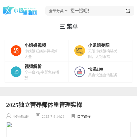
菜单
小姐姐视频
小姐姐美图
小姐姐妖娆热舞视频
无限小姐姐换装美
大全
图，大饱眼福
视频解析
快递100
全平台Vip电影免费播
集合快递查询服务
放
2025独立营养师体重管理实操
小超辅助网
2025-7-8 14:26
自学课程