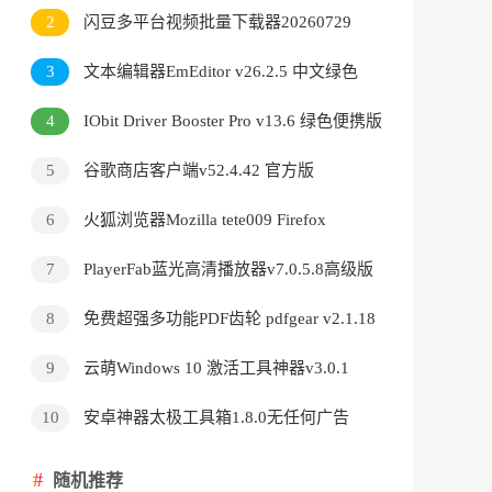
v3.9.24.5378直装版
2
闪豆多平台视频批量下载器20260729
3
文本编辑器EmEditor v26.2.5 中文绿色
版
4
IObit Driver Booster Pro v13.6 绿色便携版
5
谷歌商店客户端v52.4.42 官方版
6
火狐浏览器Mozilla tete009 Firefox
v153.0.3 便携版
7
PlayerFab蓝光高清播放器v7.0.5.8高级版
8
免费超强多功能PDF齿轮 pdfgear v2.1.18
9
云萌Windows 10 激活工具神器v3.0.1
10
安卓神器太极工具箱1.8.0无任何广告
随机推荐