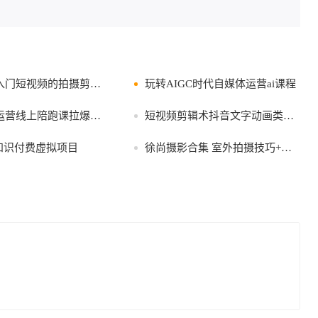
门短视频的拍摄剪辑教程
玩转AIGC时代自媒体运营ai课程
线上陪跑课拉爆自然流懂流量
短视频剪辑术抖音文字动画类账号制作运营
人知识付费虚拟项目
徐尚摄影合集 室外拍摄技巧+灯光实战演示