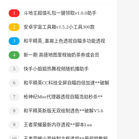
1
斗地主超值礼包一键领取v1.0.0助手
2
安卓宇宙工具箱v1.5.2小工具300款
3
和平精英_墨离上色透视自瞄多功能透视
变态脚本
4
新一期 高德地图里程抽奶茶券或会员
5
快手小姐姐热舞视频随机播助手
6
和平精英CC科技全屏自瞄四倍加速**破解
V4.0
7
枪神纪Miss代理器透视自瞄浩劫秒杀**
8
和平精英新版无双绘制透色**破解V5.6
9
王者荣耀最新内存透视**脚本Lua
10
王者荣耀小昂绘制方框透视**带视频教程