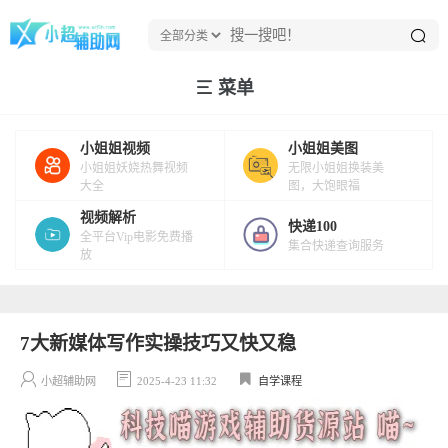
菜单
小姐姐视频
小姐姐美图
小姐姐妖娆热舞视频
无限小姐姐换装美
大全
图，大饱眼福
视频解析
快递100
全平台Vip电影免费播
集合快递查询服务
放
7大新媒体写作实操技巧又快又稳
小超辅助网
2025-4-23 11:32
自学课程