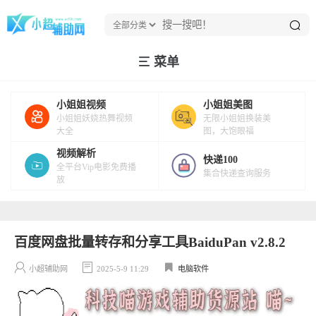
菜单
小姐姐视频
小姐姐美图
小姐姐妖娆热舞视频
无限小姐姐换装美
大全
图，大饱眼福
视频解析
快递100
全平台Vip电影免费播
集合快递查询服务
放
百度网盘批量转存和分享工具BaiduPan v2.8.2
小超辅助网
2025-5-9 11:29
电脑软件