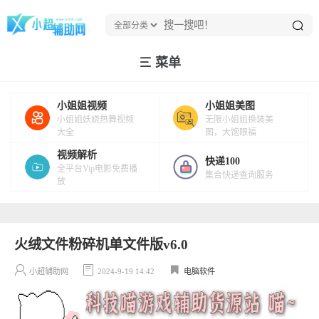
菜单
小姐姐视频
小姐姐美图
小姐姐妖娆热舞视频
无限小姐姐换装美
大全
图，大饱眼福
视频解析
快递100
全平台Vip电影免费播
集合快递查询服务
放
火绒文件粉碎机单文件版v6.0
小超辅助网
2024-9-19 14:42
电脑软件