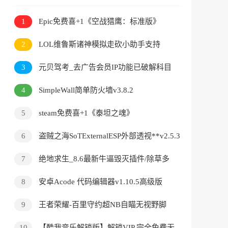
1
Epic免费喜+1《空战猎鹰：标准版》
2
LOL维鲁斯诸神模拟走砍小助手支持
Ver10.10
3
元贝驾考_去广告会员IP功能已破解科目
保过
4
SimpleWall简单防火墙v3.8.2
5
steam免费喜+1《泰坦之魂》
6
盗贼之海SoTExternalESP外部透视**v2.5.3
7
绝地求生_8.6最新牛逼毁灭插件/除草多
功能**
8
安卓Acode 代码编辑器v1.10.5高级版
9
王者荣耀-百里守约超NB自瞄无视野脚
本
10
【酷我音乐解锁版】解锁VIP 完全免费无