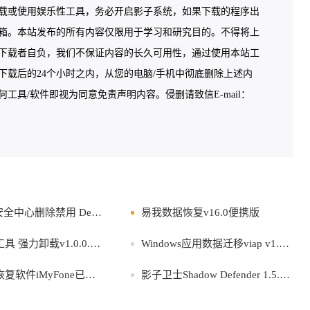
载或使用娱乐性工具，务必开启影子系统，如果下载的程序出
箱。本站发布的所有内容仅限用于学习和研究目的。不得将上
下载者自负，我们不保证内容的长久可用性，通过使用本站工
载后的24个小时之内，从您的电脑/手机中彻底删除上述内
具/软件即视为同意免责声明内容。侵删请致信E-mail：
用 DefenderRemover v12.8.0.0
易我数据恢复v16.0便携版
强力卸载v1.0.0.3Beta
Windows应用数据迁移viap v1.1.4便携版
件iMyFone已注册破解版
影子卫士Shadow Defender 1.5.0.726 版本