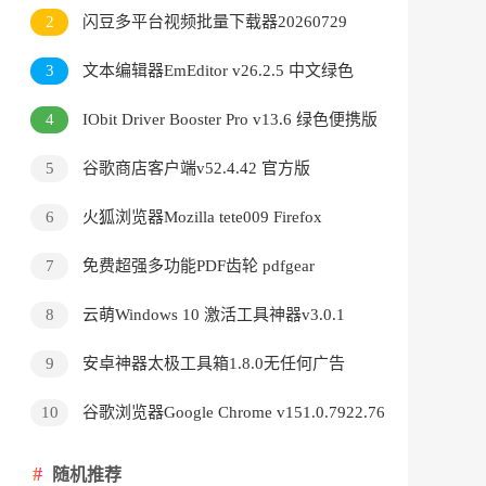
v3.9.24.5378直装版
2
闪豆多平台视频批量下载器20260729
3
文本编辑器EmEditor v26.2.5 中文绿色
版
4
IObit Driver Booster Pro v13.6 绿色便携版
5
谷歌商店客户端v52.4.42 官方版
6
火狐浏览器Mozilla tete009 Firefox
v153.0.3 便携版
7
免费超强多功能PDF齿轮 pdfgear
v2.1.18
8
云萌Windows 10 激活工具神器v3.0.1
9
安卓神器太极工具箱1.8.0无任何广告
10
谷歌浏览器Google Chrome v151.0.7922.76
绿色便携版
随机推荐