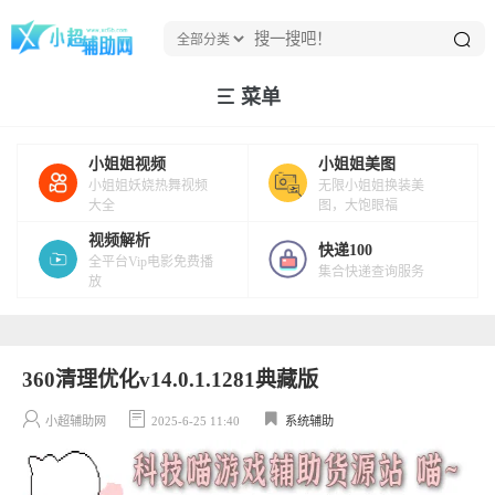
菜单
小姐姐视频
小姐姐美图
小姐姐妖娆热舞视频
无限小姐姐换装美
大全
图，大饱眼福
视频解析
快递100
全平台Vip电影免费播
集合快递查询服务
放
360清理优化v14.0.1.1281典藏版
小超辅助网
2025-6-25 11:40
系统辅助