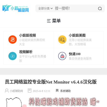
菜单
小姐姐视频
小姐姐美图
小姐姐妖娆热舞视频
无限小姐姐换装美
大全
图，大饱眼福
视频解析
快递100
全平台Vip电影免费播
集合快递查询服务
放
员工网络监控专业版Net Monitor v6.4.6汉化版
小超辅助网
2025-6-9 12:11
系统辅助