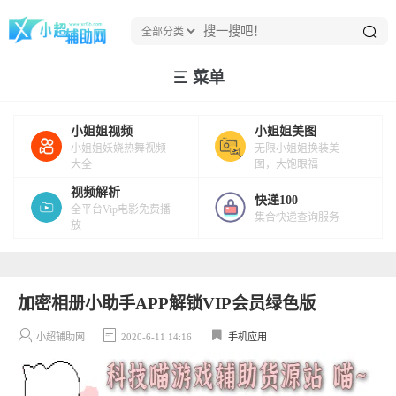
菜单
小姐姐视频
小姐姐美图
小姐姐妖娆热舞视频
无限小姐姐换装美
大全
图，大饱眼福
视频解析
快递100
全平台Vip电影免费播
集合快递查询服务
放
加密相册小助手APP解锁VIP会员绿色版
小超辅助网
2020-6-11 14:16
手机应用